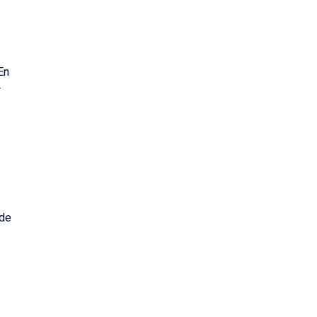
En
r
 de